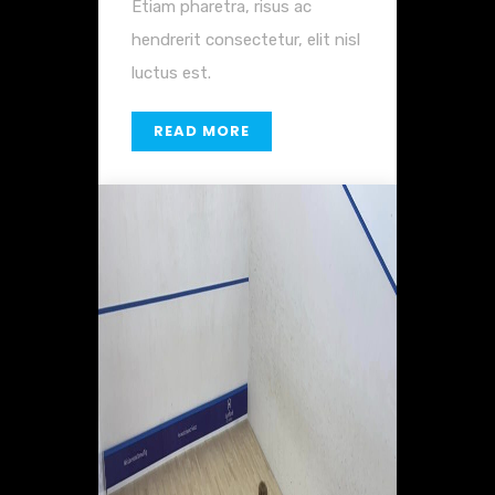
Etiam pharetra, risus ac
hendrerit consectetur, elit nisl
luctus est.
READ MORE