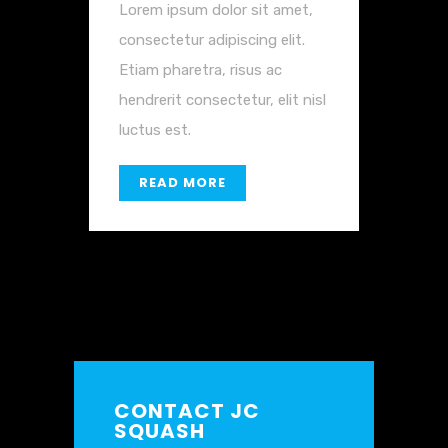
Lorem ipsum dolor sit amet,
consectetur adipiscing elit.
Etiam pharetra, risus ac
hendrerit consectetur, elit nisl
luctus est.
READ MORE
CONTACT JC
SQUASH