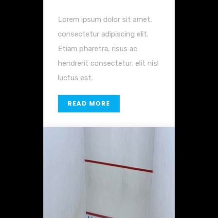
Lorem ipsum dolor sit amet,
consectetur adipiscing elit.
Etiam pharetra, risus ac
hendrerit consectetur, elit nisl
luctus est.
READ MORE